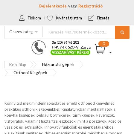
Bejelentkezés
Regisztráció
Fiókom
Kívánságlistám
Fizetés
Összes kategória
Kezdőlap
Háztartási gépek
Otthoni Kisgépek
Könnyítsd meg mindennapjaidat és emeld otthonod kényelmét
praktikus otthoni kisgépeinkkel! Kínálatunkban megtalálhatók a
konyhai kisgépek, például botmixerek, turmixgépek, kávéfőzők,
vízforralók, valamint háztartási eszközök, mint a porszívók, gőzölős
vasalók és légfrissítők. Innovatív funkcióik és energiatakarékos
kialakításuk segítenek időt és energiát spórolni, miközben a modern