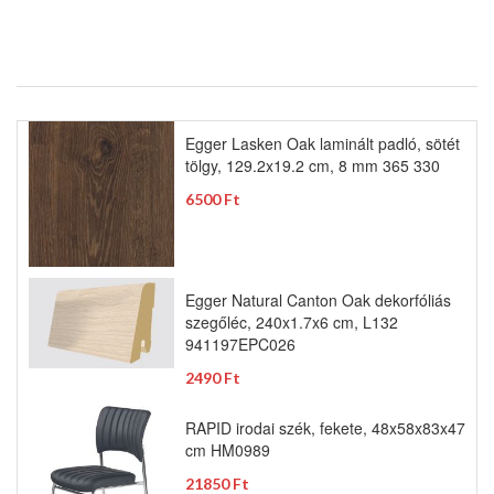
Egger Lasken Oak laminált padló, sötét
tölgy, 129.2x19.2 cm, 8 mm 365 330
6500 Ft
Egger Natural Canton Oak dekorfóliás
szegőléc, 240x1.7x6 cm, L132
941197EPC026
2490 Ft
RAPID irodai szék, fekete, 48x58x83x47
cm HM0989
21850 Ft