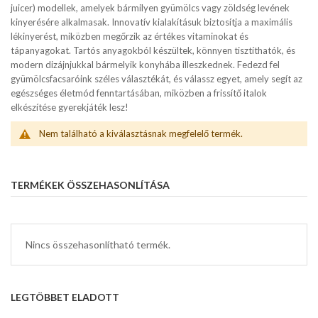
juicer) modellek, amelyek bármilyen gyümölcs vagy zöldség levének
kinyerésére alkalmasak. Innovatív kialakításuk biztosítja a maximális
lékinyerést, miközben megőrzik az értékes vitaminokat és
tápanyagokat. Tartós anyagokból készültek, könnyen tisztíthatók, és
modern dizájnjukkal bármelyik konyhába illeszkednek. Fedezd fel
gyümölcsfacsaróink széles választékát, és válassz egyet, amely segít az
egészséges életmód fenntartásában, miközben a frissítő italok
elkészítése gyerekjáték lesz!
Nem található a kiválasztásnak megfelelő termék.
TERMÉKEK ÖSSZEHASONLÍTÁSA
Nincs összehasonlítható termék.
LEGTÖBBET ELADOTT