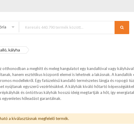
ória
lló, kályha
 otthonodban a meghitt és meleg hangulatot egy kandallóval vagy kályhával
ítanak, hanem esztétikus központi elemei is lehetnek a lakásnak. A kandallók 
romos modellekről. Egy fatüzelésű kandalló természetes lángja és ropogó tüz
t nyújtanak egyszerű vezérlésükkel. A kályhák kiváló hőtartó képességükkel
erépkályhák és öntöttvas kályhák hosszú ideig megtartják a hőt, így energiat
és egyenletes hőleadást garantálnak.
ható a kiválasztásnak megfelelő termék.