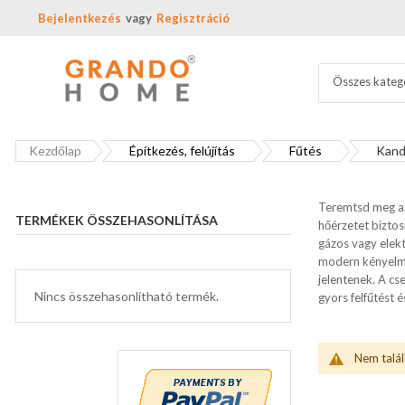
Bejelentkezés
Regisztráció
Összes kateg
Kezdőlap
Építkezés, felújítás
Fűtés
Kanda
Teremtsd meg az
TERMÉKEK ÖSSZEHASONLÍTÁSA
hőérzetet biztos
gázos vagy elekt
modern kényelme
jelentenek. A cs
Nincs összehasonlítható termék.
gyors felfűtést 
Nem talál