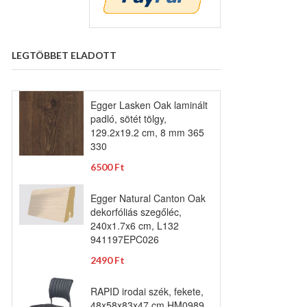
LEGTÖBBET ELADOTT
Egger Lasken Oak laminált
padló, sötét tölgy,
129.2x19.2 cm, 8 mm 365
330
6500 Ft
Egger Natural Canton Oak
dekorfóliás szegőléc,
240x1.7x6 cm, L132
941197EPC026
2490 Ft
RAPID irodai szék, fekete,
48x58x83x47 cm HM0989