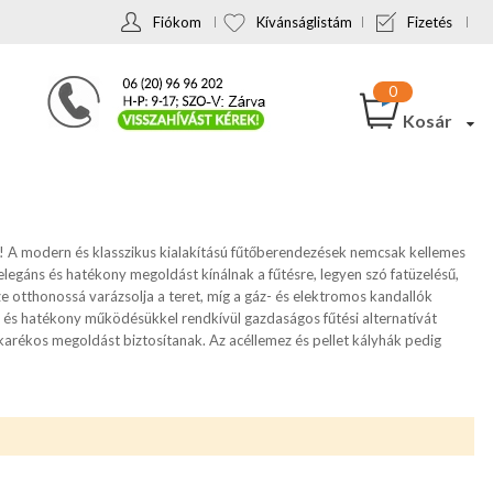
Fiókom
Kívánságlistám
Fizetés
Kosár
! A modern és klasszikus kialakítású fűtőberendezések nemcsak kellemes
elegáns és hatékony megoldást kínálnak a fűtésre, legyen szó fatüzelésű,
e otthonossá varázsolja a teret, míg a gáz- és elektromos kandallók
 és hatékony működésükkel rendkívül gazdaságos fűtési alternatívát
akarékos megoldást biztosítanak. Az acéllemez és pellet kályhák pedig