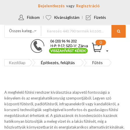
Bejelentkezés
Regisztráció
Fiókom
Kívánságlistám
Fizetés
Összes kategória
Kezdőlap
Építkezés, felújítás
Fűtés
A megfelelő fűtési rendszer kiválasztása alapvető fontosságú a
kényelem és az energiahatékonyság szempontjából. Legyen szó
központi fűtésről, padlófűtésről, infrapanelekről vagy kandallókról, a
korszerű technológiák segítségével komfortos és gazdaságos fűtési
megoldásokat érhetünk el. A gázkazánok és kondenzációs kazánok
hatékonyan biztosítják a meleg vizet és a lakás fűtését, míg a
hőszivattyúk környezetbarát és energiatakarékos alternatívát kínálnak.