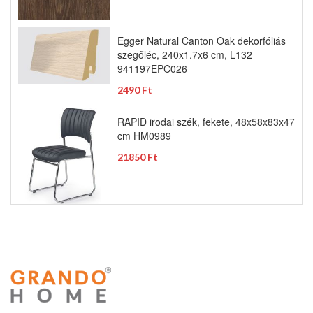
Egger Natural Canton Oak dekorfóliás
szegőléc, 240x1.7x6 cm, L132
941197EPC026
2490 Ft
RAPID irodai szék, fekete, 48x58x83x47
cm HM0989
21850 Ft