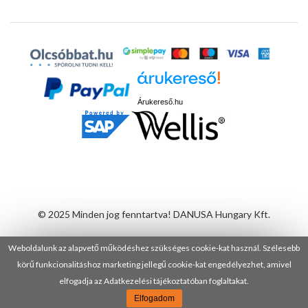
Árukereső.hu
© 2025 Minden jog fenntartva! DANUSA Hungary Kft.
Weboldalunk az alapvető működéshez szükséges cookie-kat használ. Szélesebb
körű funkcionalitáshoz marketing jellegű cookie-kat engedélyezhet, amivel
elfogadja az Adatkezelési tájékoztatóban foglaltakat.
Elfogadom