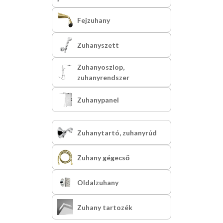
Fejzuhany
Zuhanyszett
Zuhanyoszlop,
zuhanyrendszer
Zuhanypanel
Zuhanytartó, zuhanyrúd
Zuhany gégecső
Oldalzuhany
Zuhany tartozék