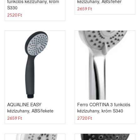
funkciós kézizuhany, króm
kézizuhany, ABS/fehér
S330
2659 Ft
2520 Ft
AQUALINE EASY
Ferro CORTINA 3 funkciós
kézizuhany, ABS/fekete
kézizuhany, króm S340
2659 Ft
2720 Ft