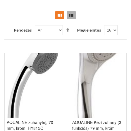
Rács
Lista
Csökkenő
Rendezés
Megjelenítés
sorrendbe
AQUALINE zuhanyfej, 70
AQUALINE Kézi zuhany (3
mm, króm, HY815C
funkciós) 79 mm, króm