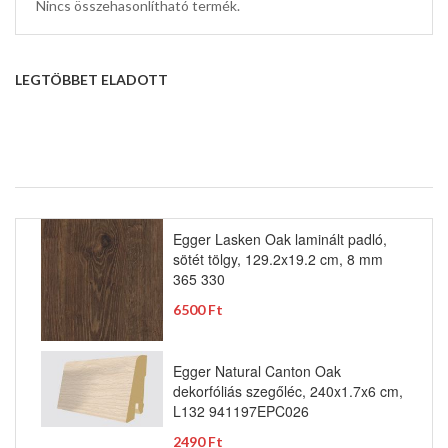
Nincs összehasonlítható termék.
LEGTÖBBET ELADOTT
Egger Lasken Oak laminált padló,
sötét tölgy, 129.2x19.2 cm, 8 mm
365 330
6500 Ft
Egger Natural Canton Oak
dekorfóliás szegőléc, 240x1.7x6 cm,
L132 941197EPC026
2490 Ft