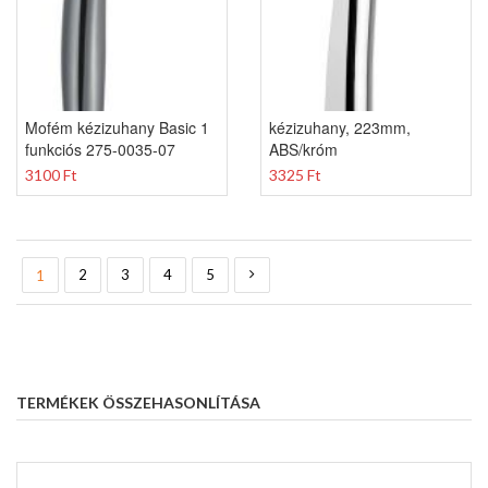
Mofém kézizuhany Basic 1
kézizuhany, 223mm,
funkciós 275-0035-07
ABS/króm
3100 Ft
3325 Ft
Oldal
You're currently reading page
Oldal
Oldal
Oldal
Oldal
Oldal
Következő
2
3
4
5
1
TERMÉKEK ÖSSZEHASONLÍTÁSA