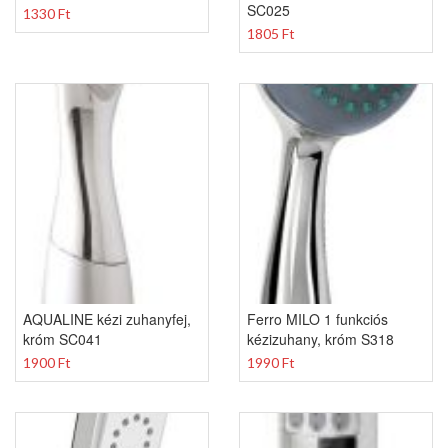
SC025
1330 Ft
1805 Ft
AQUALINE kézi zuhanyfej,
Ferro MILO 1 funkciós
króm SC041
kézizuhany, króm S318
1900 Ft
1990 Ft