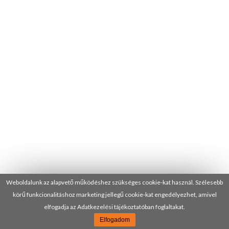
Weboldalunk az alapvető működéshez szükséges cookie-kat használ. Szélesebb
körű funkcionalitáshoz marketing jellegű cookie-kat engedélyezhet, amivel
elfogadja az Adatkezelési tájékoztatóban foglaltakat.
Elfogadom