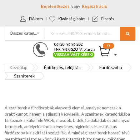
Bejelentkezés
Regisztráció
Fiókom
Kívánságlistám
Fizetés
Összes kategória
Kezdőlap
Építkezés, felújítás
Fürdőszoba
Szaniterek
A szaniterek a fürdőszobák alapvető elemei, amelyek nemcsak a
praktikumot, hanem a stílust is képviselik. A szaniterek kategóriájába
tartoznak a különféle WC-k, mosdók, bidék, fürdőkádak és zuhanyzó
termékek, amelyek mind a kényelmes, higiénikus és esztétikus
fürdőszoba kialakítását szolgálják. A minőségi szaniterek hosszú távú
megbízhatóságot és könnyű karbantartást biztosítanak, miközben