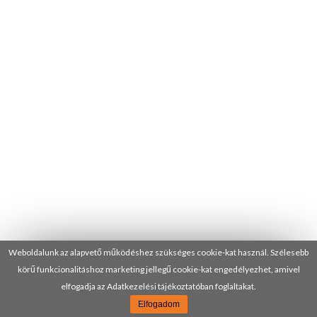
Weboldalunk az alapvető működéshez szükséges cookie-kat használ. Szélesebb
körű funkcionalitáshoz marketing jellegű cookie-kat engedélyezhet, amivel
elfogadja az Adatkezelési tájékoztatóban foglaltakat.
Elfogadom