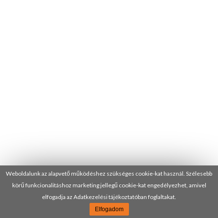
Weboldalunk az alapvető működéshez szükséges cookie-kat használ. Szélesebb
körű funkcionalitáshoz marketing jellegű cookie-kat engedélyezhet, amivel
elfogadja az Adatkezelési tájékoztatóban foglaltakat.
Elfogadom