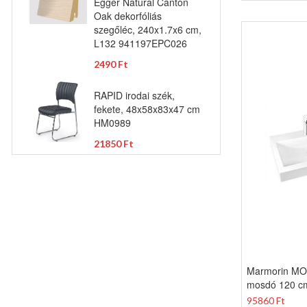
Egger Natural Canton
Oak dekorfóliás
szegőléc, 240x1.7x6 cm,
L132 941197EPC026
2490 Ft
RAPID irodai szék,
fekete, 48x58x83x47 cm
HM0989
21850 Ft
Marmorin MOI
mosdó 120 c
95860 Ft