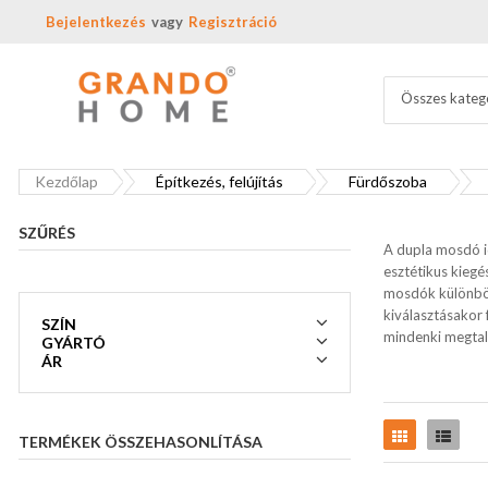
Bejelentkezés
Regisztráció
Összes kateg
Kezdőlap
Építkezés, felújítás
Fürdőszoba
SZŰRÉS
A dupla mosdó i
esztétikus kiegé
mosdók különböz
kiválasztásakor 
SZÍN
mindenki megtal
GYÁRTÓ
ÁR
Rács
Lista
TERMÉKEK ÖSSZEHASONLÍTÁSA