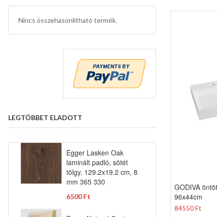
Nincs összehasonlítható termék.
LEGTÖBBET ELADOTT
Egger Lasken Oak
laminált padló, sötét
tölgy, 129.2x19.2 cm, 8
mm 365 330
GODIVA öntöt
96x44cm
6500 Ft
84550 Ft