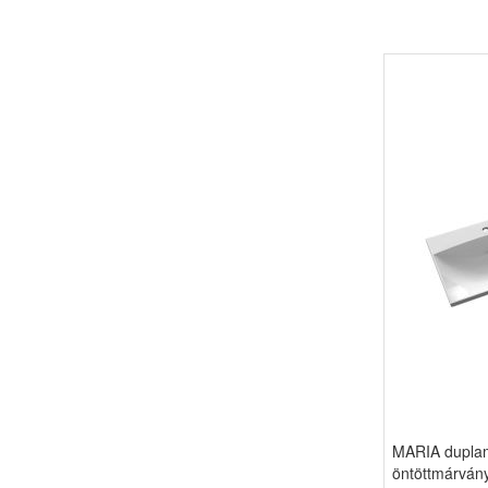
MARIA dupla
öntöttmárván