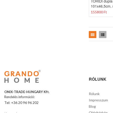
TORIDI dupla
101x46,5cm, 
155800 Ft
Rács
Lista
RÓLUNK
ONIX-TRADE-HUNGARY Kft.
Rólunk
Rendelés információ:
Impresszum
Tel: +36 20 96 96 202
Blog
Oldaltérkép