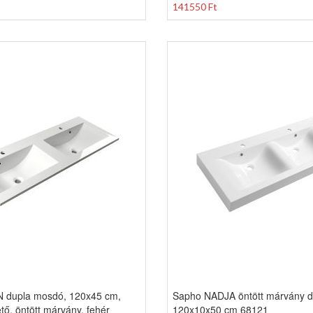
141550 Ft
 dupla mosdó, 120x45 cm,
Sapho NADJA öntött márvány 
tő, öntött márvány, fehér
120x10x50 cm 68121