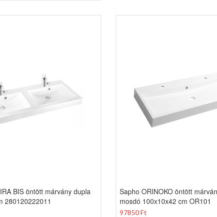
RA BIS öntött márvány dupla
Sapho ORINOKO öntött márván
m 280120222011
mosdó 100x10x42 cm OR101
97850 Ft