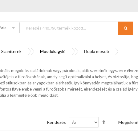
ória
Szaniterek
Mosdókagyló
Dupla mosdó
deális megoldás családoknak vagy pároknak, akik szeretnék egyszerre élvez
szítője is a fürdőszobának, amely segít optimalizálni a helyet, és biztosítja
ő stílusokban és anyagokban elérhetők, így könnyedén megtalálhatjuk a fürd
fontos figyelembe venni a fürdőszoba méretét, elrendezését és a család igény
álja a legmegfelelőbb megoldást.
Csökkenő
Rendezés
Megjelení
sorrendbe