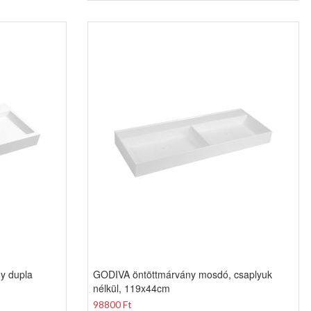
y dupla
GODIVA öntöttmárvány mosdó, csaplyuk
nélkül, 119x44cm
98800 Ft