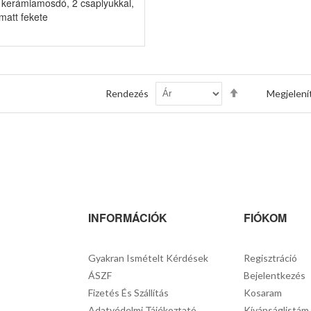
 kerámiamosdó, 2 csaplyukkal,
matt fekete
Csökkenő
Rendezés
Megjelení
sorrendbe
INFORMÁCIÓK
FIÓKOM
Gyakran Ismételt Kérdések
Regisztráció
ÁSZF
Bejelentkezés
Fizetés És Szállítás
Kosaram
Adatvédelmi Tájékoztató
Kívánságlistám