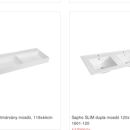
ttmárvány mosdó, 119x44cm
Sapho SLIM dupla mosdó 120x
1601-120
127300 Ft