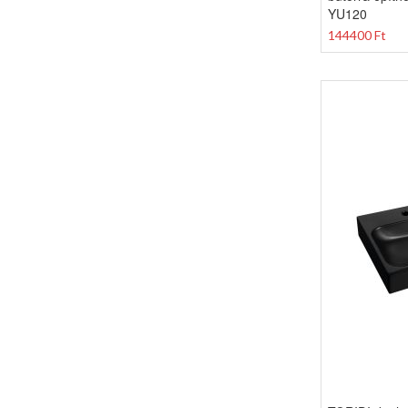
YU120
144400 Ft