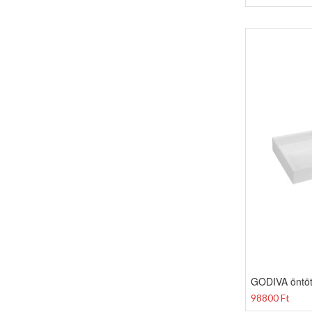
GODIVA öntö
98800 Ft