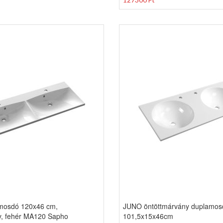
mosdó 120x46 cm,
JUNO öntöttmárvány duplamos
y, fehér MA120 Sapho
101,5x15x46cm