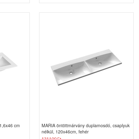
1,6x46 cm
MARIA öntöttmárvány duplamosdó, csaplyuk
nélkül, 120x46cm, fehér
131100 Ft