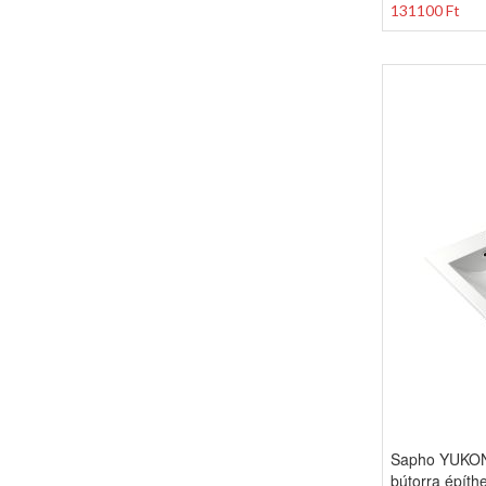
131100 Ft
Sapho YUKON
bútorra építhe