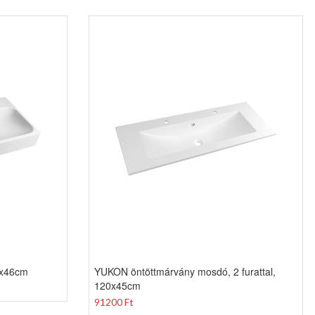
0x46cm
YUKON öntöttmárvány mosdó, 2 furattal,
120x45cm
91200 Ft