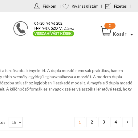
Fiókom
Kívánságlistám
Fizetés
Kosár
ni a fürdőszoba kényelmét. A dupla mosdó nemcsak praktikus, hanem
, hogy több személy egyidejűleg használhassa a mosdót. A modern dupla
őszoba stílusához legjobban illeszkedő modellt. A megfelelő dupla mosdó
eit. A különböző formák és anyagok széles választéka lehetővé teszi, hogy
Oldal
You're currently reading page
Oldal
Oldal
Oldal
Olda
Köve
tés
2
3
4
1