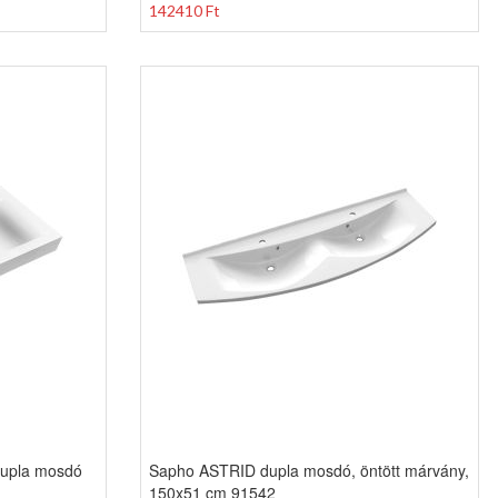
142410 Ft
dupla mosdó
Sapho ASTRID dupla mosdó, öntött márvány,
150x51 cm 91542