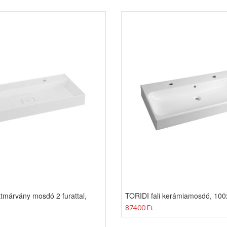
tmárvány mosdó 2 furattal,
TORIDI fali kerámiamosdó, 10
87400 Ft