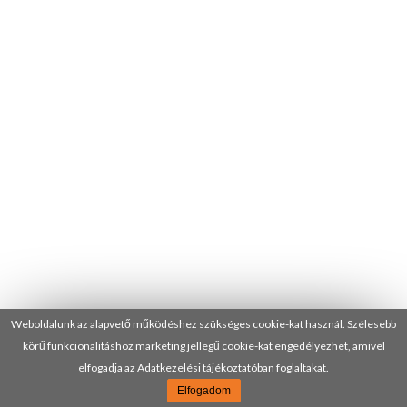
Weboldalunk az alapvető működéshez szükséges cookie-kat használ. Szélesebb
körű funkcionalitáshoz marketing jellegű cookie-kat engedélyezhet, amivel
elfogadja az Adatkezelési tájékoztatóban foglaltakat.
Elfogadom