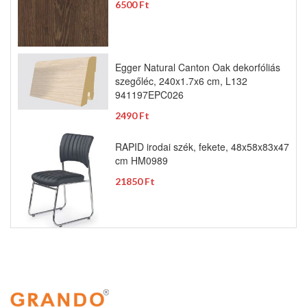
6500 Ft
Egger Natural Canton Oak dekorfóliás
szegőléc, 240x1.7x6 cm, L132
941197EPC026
2490 Ft
RAPID irodai szék, fekete, 48x58x83x47
cm HM0989
21850 Ft