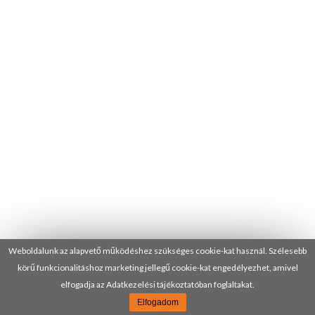
Weboldalunk az alapvető működéshez szükséges cookie-kat használ. Szélesebb
körű funkcionalitáshoz marketing jellegű cookie-kat engedélyezhet, amivel
elfogadja az Adatkezelési tájékoztatóban foglaltakat.
Elfogadom