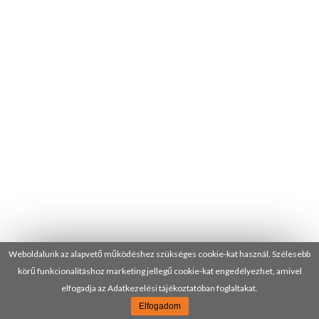
Weboldalunk az alapvető működéshez szükséges cookie-kat használ. Szélesebb
körű funkcionalitáshoz marketing jellegű cookie-kat engedélyezhet, amivel
elfogadja az Adatkezelési tájékoztatóban foglaltakat.
Elfogadom