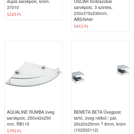
dupla sarokpolc, króm,
OSCAR fürdőszobai
37010
sarokpolc, 3 szintes,
230x375x230mm,
5225 Ft
ABS/fehér
5415 Ft
AQUALINE RUMBA üveg
BEMETA BETA Üvegpolc
sarokpolc, 250x42x250
tartó, üveg nélkül / pár,
mm, RB115
20x20x25mm ? 8mm, króm
(102202112)
5795 Ft