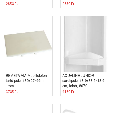
2850 Ft
2850 Ft
BEMETA VIA Mobiltelefon
AQUALINE JUNIOR
tartó polc, 132x27x99mm,
sarokpolc, 18,9x38,5x13,9
króm
cm, fehér, 8079
3705 Ft
4180 Ft