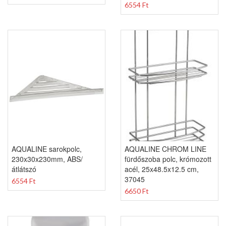
6554 Ft
AQUALINE sarokpolc,
AQUALINE CHROM LINE
230x30x230mm, ABS/
fürdőszoba polc, krómozott
átlátszó
acél, 25x48.5x12.5 cm,
37045
6554 Ft
6650 Ft