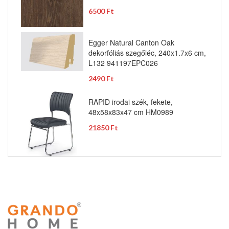
6500 Ft
Egger Natural Canton Oak
dekorfóliás szegőléc, 240x1.7x6 cm,
L132 941197EPC026
2490 Ft
RAPID irodai szék, fekete,
48x58x83x47 cm HM0989
21850 Ft