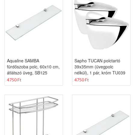
Aqualine SAMBA
Sapho TUCAN polctartó
fürdőszoba polc, 60x10 cm,
39x35mm (üvegpolc
átlátszó üveg, SB125
nélkül), 1 pár, króm TU039
4750 Ft
4750 Ft