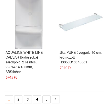
AQUALINE WHITE LINE
Jika PURE üvegpolc 40 cm,
CAESAR fördőszobai
krómozott
sarokpolc, 2 szintes,
H3853B10040001
226x473x160mm,
7040 Ft
ABS/fehér
6745 Ft
Oldal
You're currently reading page
Oldal
Oldal
Oldal
Oldal
Oldal
Következő
2
3
4
5
1