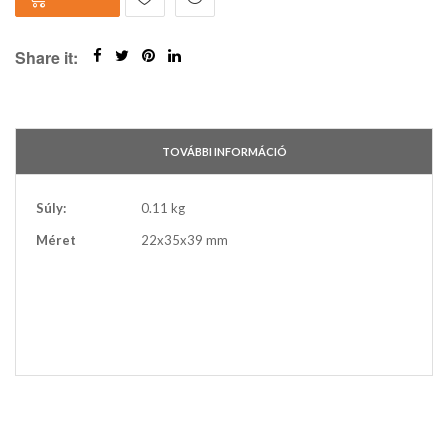
Share it:
TOVÁBBI INFORMÁCIÓ
További
Súly:
0.11 kg
információ
Méret
22x35x39 mm