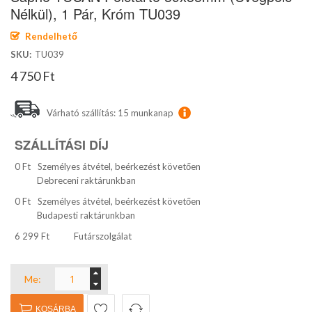
képgaléria
Nélkül), 1 Pár, Króm TU039
elejére
Rendelhető
SKU
TU039
4 750 Ft
Várható szállítás: 15 munkanap
SZÁLLÍTÁSI DÍJ
0 Ft
Személyes átvétel, beérkezést követően
Debreceni raktárunkban
0 Ft
Személyes átvétel, beérkezést követően
Budapesti raktárunkban
6 299 Ft
Futárszolgálat
Me:
KOSÁRBA