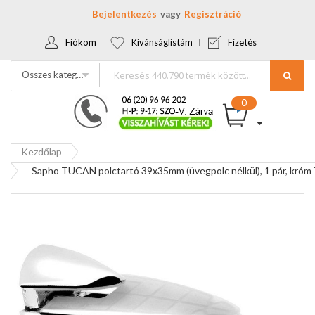
Bejelentkezés
Regisztráció
Fiókom
Kívánságlistám
Fizetés
Összes kategória
Kezdőlap
Sapho TUCAN polctartó 39x35mm (üvegpolc nélkül), 1 pár, kró
Ugrás
a
képgaléria
végére