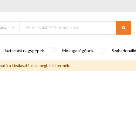
ória
Háztartási nagygépek
Mosogatógépek
Szabadonáll
ható a kiválasztásnak megfelelő termék.