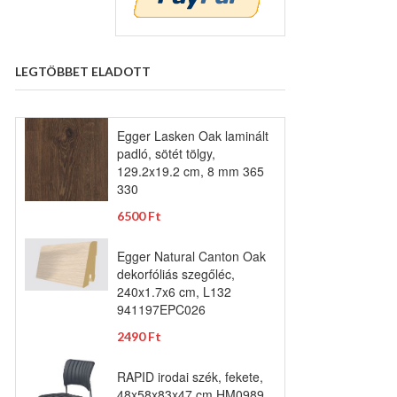
LEGTÖBBET ELADOTT
Egger Lasken Oak laminált
padló, sötét tölgy,
129.2x19.2 cm, 8 mm 365
330
6500 Ft
Egger Natural Canton Oak
dekorfóliás szegőléc,
240x1.7x6 cm, L132
941197EPC026
2490 Ft
RAPID irodai szék, fekete,
48x58x83x47 cm HM0989