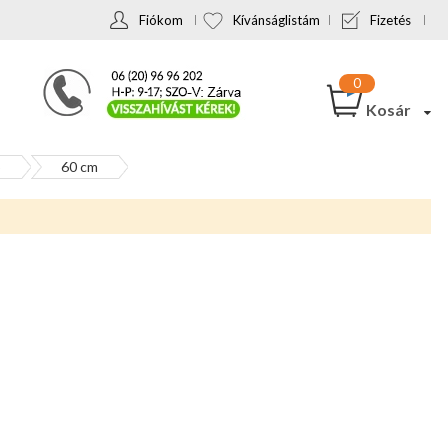
Fiókom
Kívánságlistám
Fizetés
Kosár
ó
60 cm