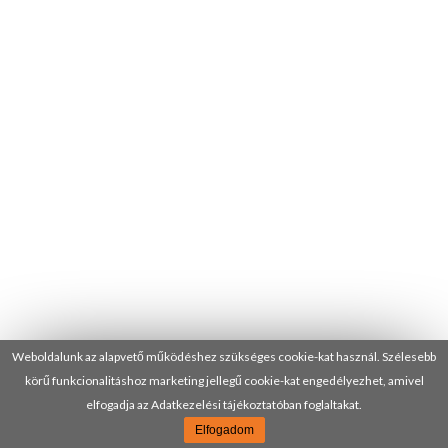
Weboldalunk az alapvető működéshez szükséges cookie-kat használ. Szélesebb
körű funkcionalitáshoz marketing jellegű cookie-kat engedélyezhet, amivel
elfogadja az Adatkezelési tájékoztatóban foglaltakat.
Elfogadom