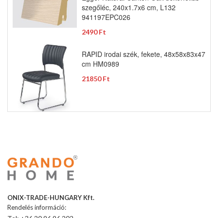
szegőléc, 240x1.7x6 cm, L132
941197EPC026
2490 Ft
RAPID irodai szék, fekete, 48x58x83x47
cm HM0989
21850 Ft
ONIX-TRADE-HUNGARY Kft.
Rendelés információ: