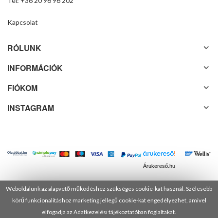
Tel: +36 20 96 96 202
Kapcsolat
RÓLUNK
INFORMÁCIÓK
FIÓKOM
INSTAGRAM
Árukereső.hu
Weboldalunk az alapvető működéshez szükséges cookie-kat használ. Szélesebb
körű funkcionalitáshoz marketing jellegű cookie-kat engedélyezhet, amivel
© 2025 Minden jog fenntartva! DANUSA Hungary Kft.
elfogadja az Adatkezelési tájékoztatóban foglaltakat.