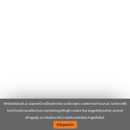
Weboldalunk az alapvető működéshez szükséges cookie-kat használ. Szélesebb
körű funkcionalitáshoz marketing jellegű cookie-kat engedélyezhet, amivel
elfogadja az Adatkezelési tájékoztatóban foglaltakat.
Elfogadom