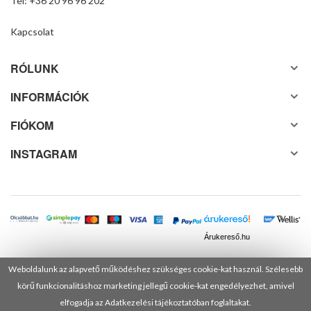
Tel: +36 20 96 96 202
Kapcsolat
RÓLUNK
INFORMÁCIÓK
FIÓKOM
INSTAGRAM
Árukereső.hu
Weboldalunk az alapvető működéshez szükséges cookie-kat használ. Szélesebb
körű funkcionalitáshoz marketing jellegű cookie-kat engedélyezhet, amivel
© 2025 Minden jog fenntartva! DANUSA Hungary Kft.
elfogadja az Adatkezelési tájékoztatóban foglaltakat.