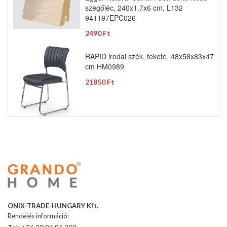
szegőléc, 240x1.7x6 cm, L132
941197EPC026
2490 Ft
RAPID irodai szék, fekete, 48x58x83x47
cm HM0989
21850 Ft
ONIX-TRADE-HUNGARY Kft.
Rendelés információ: