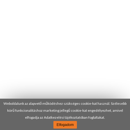
Weboldalunk az alapvető működéshez szükséges cookie-kat használ. Szélesebb
körű funkcionalitáshoz marketing jellegű cookie-kat engedélyezhet, amivel
elfogadja az Adatkezelési tájékoztatóban foglaltakat.
Elfogadom