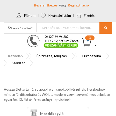
Bejelentkezés
Regisztráció
Fiókom
Kívánságlistám
Fizetés
Összes kategória
Kezdőlap
Építkezés, felújítás
Fürdőszoba
Szaniter
Hosszú élettartamú, strapabíró anyagokból készülnek. Illeszkednek
minden fürdőszobába és WC-be, modern vagy hagyományos stílusban
egyaránt. Kiváló ár-érték arányt képviselnek.
Mosdókagyló