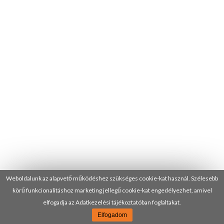
Weboldalunk az alapvető működéshez szükséges cookie-kat használ. Szélesebb
körű funkcionalitáshoz marketing jellegű cookie-kat engedélyezhet, amivel
elfogadja az Adatkezelési tájékoztatóban foglaltakat.
Elfogadom