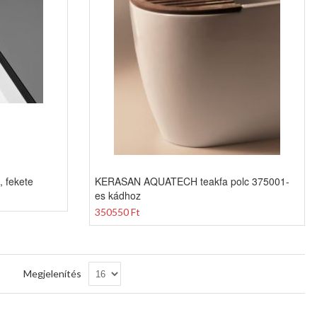
 fekete
KERASAN AQUATECH teakfa polc 375001-
es kádhoz
350550 Ft
Csökkenő
Megjelenítés
sorrendbe