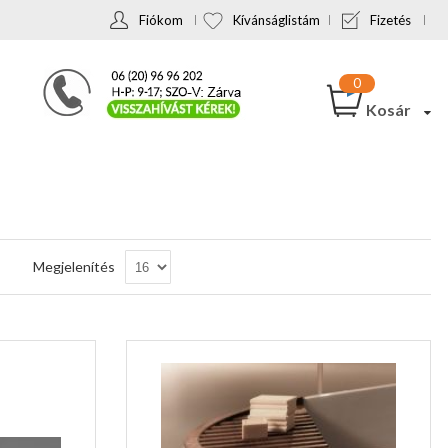
Fiókom
Kívánságlistám
Fizetés
Kosár
Csökkenő
Megjelenítés
sorrendbe