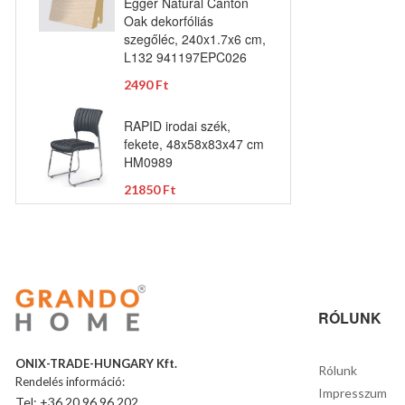
Egger Natural Canton
Oak dekorfóliás
szegőléc, 240x1.7x6 cm,
L132 941197EPC026
2490 Ft
RAPID irodai szék,
fekete, 48x58x83x47 cm
HM0989
21850 Ft
RÓLUNK
ONIX-TRADE-HUNGARY Kft.
Rólunk
Rendelés információ:
Impresszum
Tel: +36 20 96 96 202