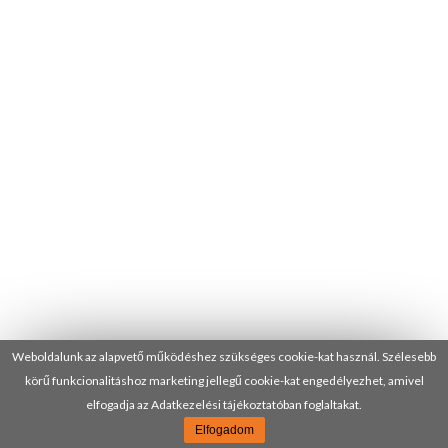
Weboldalunk az alapvető működéshez szükséges cookie-kat használ. Szélesebb
körű funkcionalitáshoz marketing jellegű cookie-kat engedélyezhet, amivel
elfogadja az Adatkezelési tájékoztatóban foglaltakat.
Elfogadom