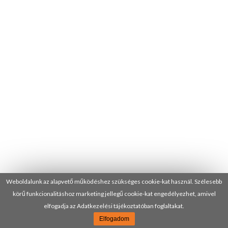
Weboldalunk az alapvető működéshez szükséges cookie-kat használ. Szélesebb
körű funkcionalitáshoz marketing jellegű cookie-kat engedélyezhet, amivel
elfogadja az Adatkezelési tájékoztatóban foglaltakat.
Elfogadom