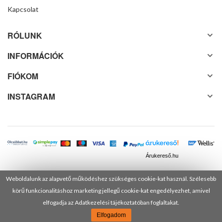
Kapcsolat
RÓLUNK
INFORMÁCIÓK
FIÓKOM
INSTAGRAM
Árukereső.hu
Weboldalunk az alapvető működéshez szükséges cookie-kat használ. Szélesebb
körű funkcionalitáshoz marketing jellegű cookie-kat engedélyezhet, amivel
© 2025 Minden jog fenntartva! DANUSA Hungary Kft.
elfogadja az Adatkezelési tájékoztatóban foglaltakat.
Elfogadom