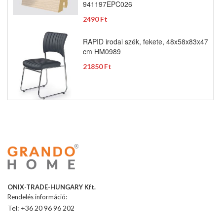
941197EPC026
2490 Ft
RAPID irodai szék, fekete, 48x58x83x47
cm HM0989
21850 Ft
ONIX-TRADE-HUNGARY Kft.
Rendelés információ:
Tel: +36 20 96 96 202