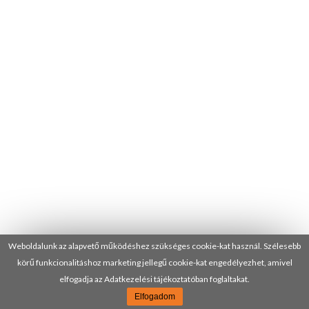
Weboldalunk az alapvető működéshez szükséges cookie-kat használ. Szélesebb
körű funkcionalitáshoz marketing jellegű cookie-kat engedélyezhet, amivel
elfogadja az Adatkezelési tájékoztatóban foglaltakat.
Elfogadom