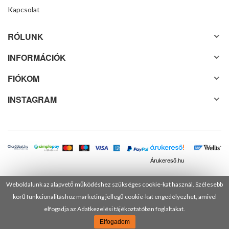
Kapcsolat
RÓLUNK
INFORMÁCIÓK
FIÓKOM
INSTAGRAM
Árukereső.hu
Weboldalunk az alapvető működéshez szükséges cookie-kat használ. Szélesebb
körű funkcionalitáshoz marketing jellegű cookie-kat engedélyezhet, amivel
© 2025 Minden jog fenntartva! DANUSA Hungary Kft.
elfogadja az Adatkezelési tájékoztatóban foglaltakat.
Elfogadom