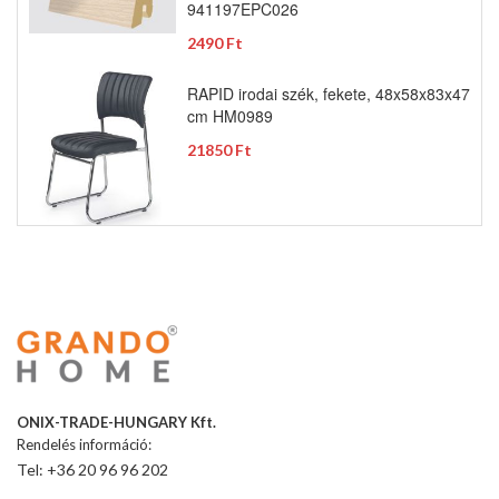
941197EPC026
2490 Ft
RAPID irodai szék, fekete, 48x58x83x47
cm HM0989
21850 Ft
ONIX-TRADE-HUNGARY Kft.
Rendelés információ:
Tel: +36 20 96 96 202