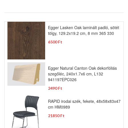
Egger Lasken Oak laminált padló, sötét
tölgy, 129.2x19.2 cm, 8 mm 365 330
6500 Ft
Egger Natural Canton Oak dekorfóliás
szegőléc, 240x1.7x6 cm, L132
941197EPC026
2490 Ft
RAPID irodai szék, fekete, 48x58x83x47
cm HM0989
21850 Ft