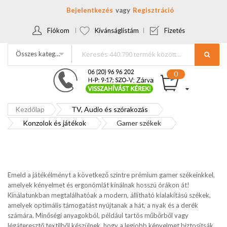
Bejelentkezés
Regisztráció
Fiókom
Kívánságlistám
Fizetés
Összes kategória
Kezdőlap
TV, Audio és szórakozás
Konzolok és játékok
Gamer székek
Emeld a játékélményt a következő szintre prémium gamer székeinkkel,
amelyek kényelmet és ergonómiát kínálnak hosszú órákon át!
Kínálatunkban megtalálhatóak a modern, állítható kialakítású székek,
amelyek optimális támogatást nyújtanak a hát, a nyak és a derék
számára. Minőségi anyagokból, például tartós műbőrből vagy
légáteresztő textilből készülnek, hogy a legjobb kényelmet biztosítsák.