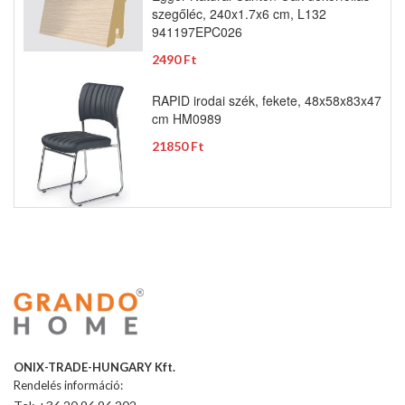
szegőléc, 240x1.7x6 cm, L132
941197EPC026
2490 Ft
RAPID irodai szék, fekete, 48x58x83x47
cm HM0989
21850 Ft
ONIX-TRADE-HUNGARY Kft.
Rendelés információ: