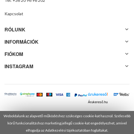
Tel: +36 20 96 96 202
Kapcsolat
RÓLUNK
INFORMÁCIÓK
FIÓKOM
INSTAGRAM
Árukereső.hu
Weboldalunk az alapvető működéshez szükséges cookie-kat használ. Szélesebb
körű funkcionalitáshoz marketing jellegű cookie-kat engedélyezhet, amivel
© 2025 Minden jog fenntartva! DANUSA Hungary Kft.
elfogadja az Adatkezelési tájékoztatóban foglaltakat.