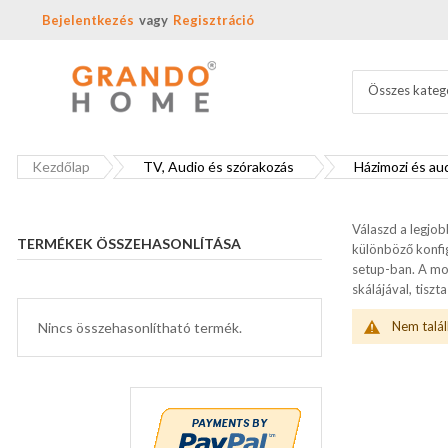
Bejelentkezés
Regisztráció
Összes kateg
Kezdőlap
TV, Audio és szórakozás
Házimozi és au
Válaszd a legjo
TERMÉKEK ÖSSZEHASONLÍTÁSA
különböző konfig
setup-ban. A mo
skálájával, tisz
Nem talál
Nincs összehasonlítható termék.