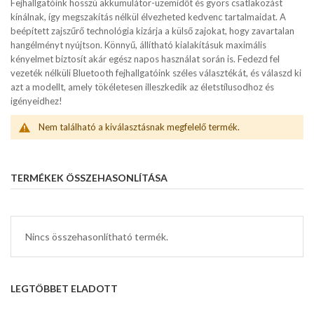
Fejhallgatóink hosszú akkumulátor-üzemidőt és gyors csatlakozást
kínálnak, így megszakítás nélkül élvezheted kedvenc tartalmaidat. A
beépített zajszűrő technológia kizárja a külső zajokat, hogy zavartalan
hangélményt nyújtson. Könnyű, állítható kialakításuk maximális
kényelmet biztosít akár egész napos használat során is. Fedezd fel
vezeték nélküli Bluetooth fejhallgatóink széles választékát, és válaszd ki
azt a modellt, amely tökéletesen illeszkedik az életstílusodhoz és
igényeidhez!
Nem található a kiválasztásnak megfelelő termék.
TERMÉKEK ÖSSZEHASONLÍTÁSA
Nincs összehasonlítható termék.
LEGTÖBBET ELADOTT