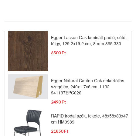
Egger Lasken Oak laminált padló, sötét
tölgy, 129.2x19.2 cm, 8 mm 365 330
6500 Ft
Egger Natural Canton Oak dekorfóliás
szegőléc, 240x1.7x6 cm, L132
941197EPC026
2490 Ft
RAPID irodai szék, fekete, 48x58x83x47
cm HM0989
21850 Ft