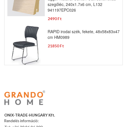
szegőléc, 240x1.7x6 cm, L132
941197EPC026
2490 Ft
RAPID irodai szék, fekete, 48x58x83x47
cm HM0989
21850 Ft
ONIX-TRADE-HUNGARY Kft.
Rendelés információ: