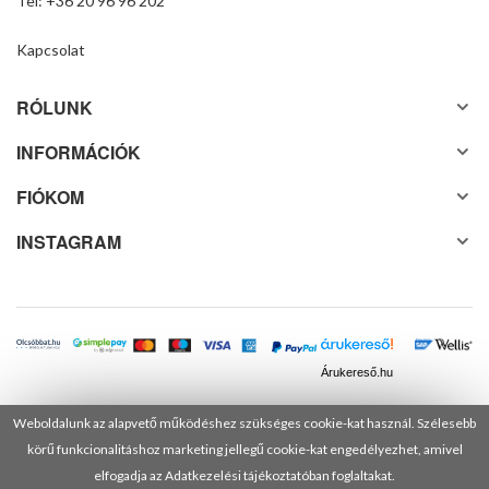
Tel: +36 20 96 96 202
Kapcsolat
RÓLUNK
INFORMÁCIÓK
FIÓKOM
INSTAGRAM
Árukereső.hu
Weboldalunk az alapvető működéshez szükséges cookie-kat használ. Szélesebb
körű funkcionalitáshoz marketing jellegű cookie-kat engedélyezhet, amivel
© 2025 Minden jog fenntartva! DANUSA Hungary Kft.
elfogadja az Adatkezelési tájékoztatóban foglaltakat.