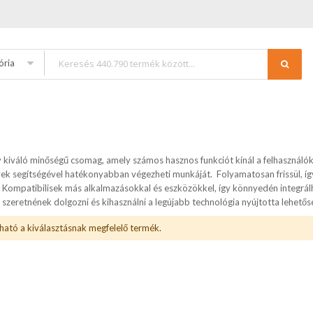
ória
y kiváló minőségű csomag, amely számos hasznos funkciót kínál a felhasznál
ek segítségével hatékonyabban végezheti munkáját. Folyamatosan frissül, így 
. Kompatibilisek más alkalmazásokkal és eszközökkel, így könnyedén integrál
szeretnének dolgozni és kihasználni a legújabb technológia nyújtotta lehetős
ható a kiválasztásnak megfelelő termék.