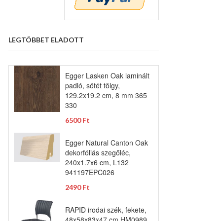
LEGTÖBBET ELADOTT
Egger Lasken Oak laminált
padló, sötét tölgy,
129.2x19.2 cm, 8 mm 365
330
6500 Ft
Egger Natural Canton Oak
dekorfóliás szegőléc,
240x1.7x6 cm, L132
941197EPC026
2490 Ft
RAPID irodai szék, fekete,
48x58x83x47 cm HM0989