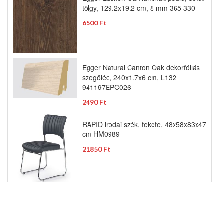
tölgy, 129.2x19.2 cm, 8 mm 365 330
6500 Ft
Egger Natural Canton Oak dekorfóliás
szegőléc, 240x1.7x6 cm, L132
941197EPC026
2490 Ft
RAPID irodai szék, fekete, 48x58x83x47
cm HM0989
21850 Ft