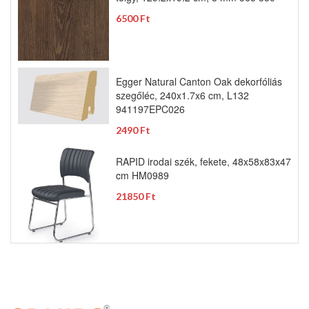
6500 Ft
Egger Natural Canton Oak dekorfóliás
szegőléc, 240x1.7x6 cm, L132
941197EPC026
2490 Ft
RAPID irodai szék, fekete, 48x58x83x47
cm HM0989
21850 Ft