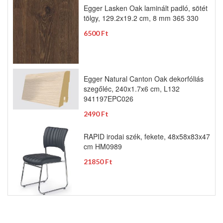
Egger Lasken Oak laminált padló, sötét
tölgy, 129.2x19.2 cm, 8 mm 365 330
6500 Ft
Egger Natural Canton Oak dekorfóliás
szegőléc, 240x1.7x6 cm, L132
941197EPC026
2490 Ft
RAPID irodai szék, fekete, 48x58x83x47
cm HM0989
21850 Ft