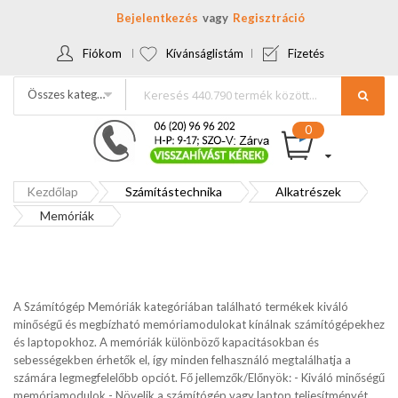
Bejelentkezés
Regisztráció
Fiókom
Kívánságlistám
Fizetés
Összes kategória
Kezdőlap
Számítástechnika
Alkatrészek
Memóriák
A Számítógép Memóriák kategóriában található termékek kiváló
minőségű és megbízható memóriamodulokat kínálnak számítógépekhez
és laptopokhoz. A memóriák különböző kapacitásokban és
sebességekben érhetők el, így minden felhasználó megtalálhatja a
számára legmegfelelőbb opciót. Fő jellemzők/Előnyök: - Kiváló minőségű
memóriamodulok - Növelik a számítógép vagy laptop teljesítményét