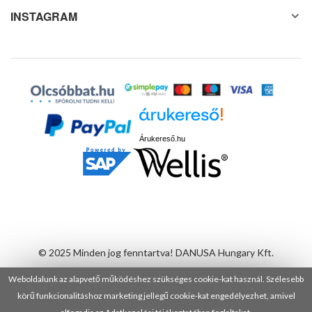
INSTAGRAM
Árukereső.hu
© 2025 Minden jog fenntartva! DANUSA Hungary Kft.
Weboldalunk az alapvető működéshez szükséges cookie-kat használ. Szélesebb
körű funkcionalitáshoz marketing jellegű cookie-kat engedélyezhet, amivel