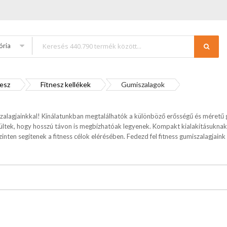
ória
nesz
Fitnesz kellékek
Gumiszalagok
zalagjainkkal! Kínálatunkban megtalálhatók a különböző erősségű és méretű g
szültek, hogy hosszú távon is megbízhatóak legyenek. Kompakt kialakításukn
ten segítenek a fitness célok elérésében. Fedezd fel fitness gumiszalagjaink s