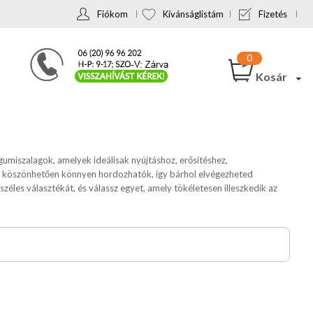
Fiókom
Kívánságlistám
Fizetés
Kosár
umiszalagok, amelyek ideálisak nyújtáshoz, erősítéshez,
ak köszönhetően könnyen hordozhatók, így bárhol elvégezheted
zéles választékát, és válassz egyet, amely tökéletesen illeszkedik az