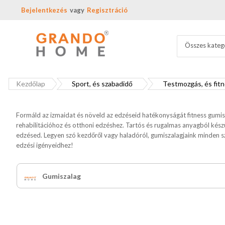
Bejelentkezés
Regisztráció
Összes kateg
Kezdőlap
Sport, és szabadidő
Testmozgás, és fit
Formáld az izmaidat és növeld az edzéseid hatékonyságát fitness gumis
rehabilitációhoz és otthoni edzéshez. Tartós és rugalmas anyagból ké
edzésed. Legyen szó kezdőről vagy haladóról, gumiszalagjaink minden szin
edzési igényeidhez!
Gumiszalag