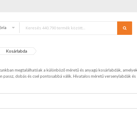
ória
Kosárlabda
unkban megtalálhatóak a különböző méretű és anyagú kosárlabdák, amelyek id
nden passz, dobás és csel pontosabbá válik. Hivatalos méretű versenylabdák é