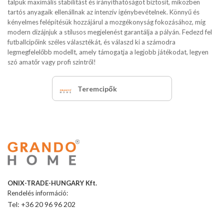
talpuk maximális stabilitást és irányíthatóságot biztosít, miközben
tartós anyagaik ellenállnak az intenzív igénybevételnek. Könnyű és
kényelmes felépítésük hozzájárul a mozgékonyság fokozásához, míg
modern dizájnjuk a stílusos megjelenést garantálja a pályán. Fedezd fel
futballcipőink széles választékát, és válaszd ki a számodra
legmegfelelőbb modellt, amely támogatja a legjobb játékodat, legyen
szó amatőr vagy profi szintről!
Teremcipők
ONIX-TRADE-HUNGARY Kft.
Rendelés információ:
Tel: +36 20 96 96 202