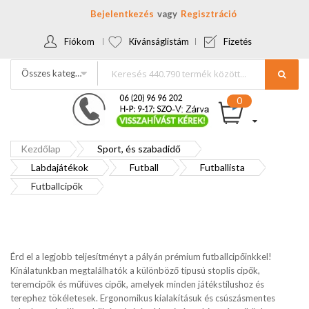
Bejelentkezés
Regisztráció
Fiókom
Kívánságlistám
Fizetés
Összes kategória
Kezdőlap
Sport, és szabadidő
Labdajátékok
Futball
Futballista
Futballcipők
Érd el a legjobb teljesítményt a pályán prémium futballcipőinkkel!
Kínálatunkban megtalálhatók a különböző típusú stoplis cipők,
teremcipők és műfüves cipők, amelyek minden játékstílushoz és
terephez tökéletesek. Ergonomikus kialakításuk és csúszásmentes