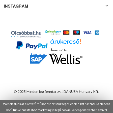
INSTAGRAM
Árukereső.hu
© 2025 Minden jog fenntartva! DANUSA Hungary Kft.
Weboldalunk az alapvető működéshez szükséges cookie-kat használ. Szélesebb
körű funkcionalitáshoz marketing jellegű cookie-kat engedélyezhet, amivel