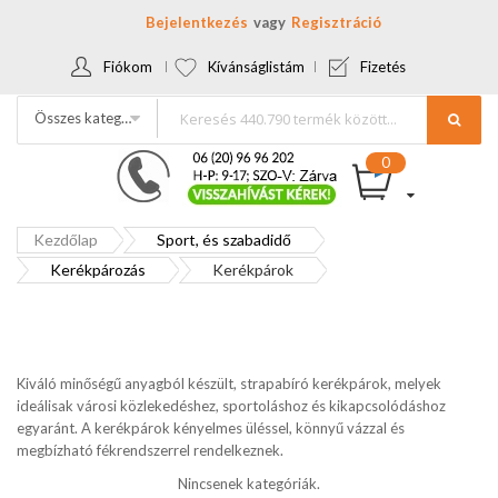
Bejelentkezés
Regisztráció
Fiókom
Kívánságlistám
Fizetés
Összes kategória
Kezdőlap
Sport, és szabadidő
Kerékpározás
Kerékpárok
Kiváló minőségű anyagból készült, strapabíró kerékpárok, melyek
ideálisak városi közlekedéshez, sportoláshoz és kikapcsolódáshoz
egyaránt. A kerékpárok kényelmes üléssel, könnyű vázzal és
megbízható fékrendszerrel rendelkeznek.
Nincsenek kategóriák.