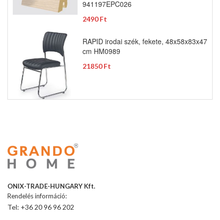
941197EPC026
2490 Ft
RAPID irodai szék, fekete, 48x58x83x47
cm HM0989
21850 Ft
ONIX-TRADE-HUNGARY Kft.
Rendelés információ:
Tel: +36 20 96 96 202