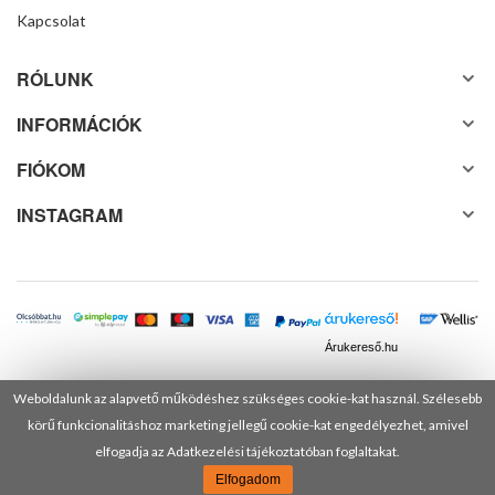
Kapcsolat
RÓLUNK
INFORMÁCIÓK
FIÓKOM
INSTAGRAM
Árukereső.hu
Weboldalunk az alapvető működéshez szükséges cookie-kat használ. Szélesebb
körű funkcionalitáshoz marketing jellegű cookie-kat engedélyezhet, amivel
© 2025 Minden jog fenntartva! DANUSA Hungary Kft.
elfogadja az Adatkezelési tájékoztatóban foglaltakat.
Elfogadom