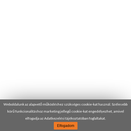
Weboldalunk az alapvető működéshez szükséges cookie-kat használ. Szélesebb
körű funkcionalitáshoz marketing jellegű cookie-kat engedélyezhet, amivel
elfogadja az Adatkezelési tájékoztatóban foglaltakat.
Elfogadom