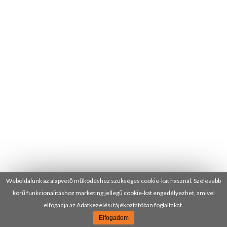
Weboldalunk az alapvető működéshez szükséges cookie-kat használ. Szélesebb
körű funkcionalitáshoz marketing jellegű cookie-kat engedélyezhet, amivel
elfogadja az Adatkezelési tájékoztatóban foglaltakat.
Elfogadom