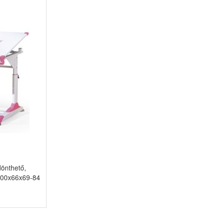
önthető,
 100x66x69-84