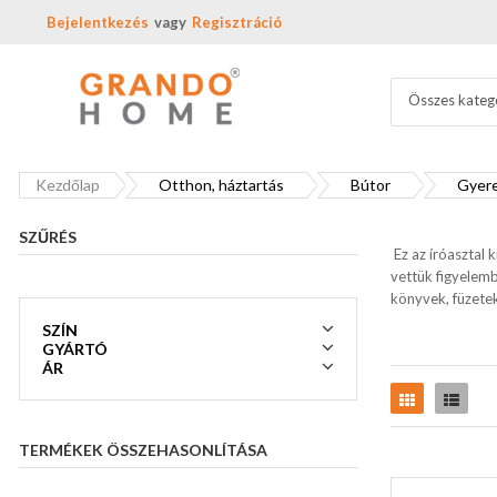
Bejelentkezés
Regisztráció
Összes kateg
Kezdőlap
Otthon, háztartás
Bútor
Gyere
SZŰRÉS
Ez az íróasztal 
vettük figyelemb
könyvek, füzetek
SZÍN
GYÁRTÓ
ÁR
Rács
Lista
TERMÉKEK ÖSSZEHASONLÍTÁSA