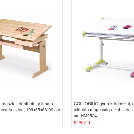
róasztal, dönthető, állítható
COLLORIDO gyerek íróasztal, d
enyőfa színű, 109x55x63-96 cm
állítható magasságú, két szín,
cm HM0524
82909 Ft