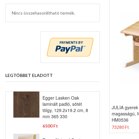
Nincs összehasonlítható termék.
LEGTÖBBET ELADOTT
Egger Lasken Oak
laminált padló, sötét
JULIA gyerek í
tölgy, 129.2x19.2 cm, 8
magasságú, f
mm 365 330
HM0536
6500 Ft
73280 Ft