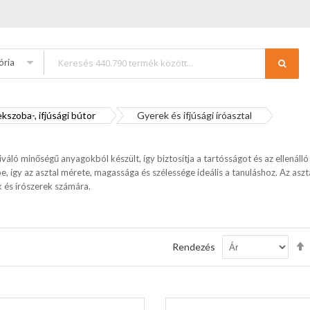
ória
kszoba-, ifjúsági bútor
Gyerek és ifjúsági íróasztal
kiváló minőségű anyagokból készült, így biztosítja a tartósságot és az ellenáll
e, így az asztal mérete, magassága és szélessége ideális a tanuláshoz. Az aszt
 és írószerek számára.
Rendezés