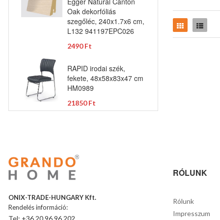
Egger Natural Canton
Oak dekorfóliás
szegőléc, 240x1.7x6 cm,
Rács
Lista
L132 941197EPC026
2490 Ft
RAPID irodai szék,
fekete, 48x58x83x47 cm
HM0989
21850 Ft
RÓLUNK
ONIX-TRADE-HUNGARY Kft.
Rólunk
Rendelés információ:
Impresszum
Tel: +36 20 96 96 202